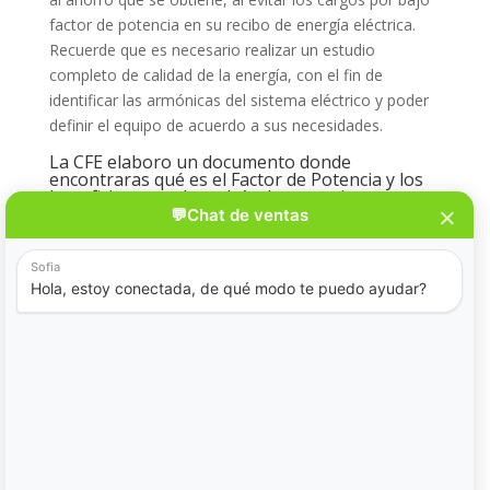
factor de potencia en su recibo de energía eléctrica.
Recuerde que es necesario realizar un estudio
completo de calidad de la energía, con el fin de
identificar las armónicas del sistema eléctrico y poder
definir el equipo de acuerdo a sus necesidades.
La CFE elaboro un documento donde
encontraras qué es el Factor de Potencia y los
beneficios que obtendrás de corregir este
factor, para leerlo solo ingresa al siguiente link:
http://www.cfe.gob.mx/industria/ahorroenergia/lists/ah
orro%20de%20energa/attachments/3/factordepotenci
a1.pdf